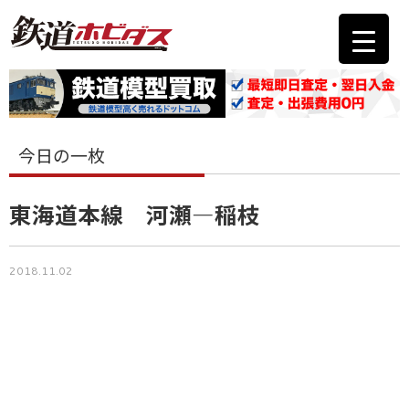
今日の一枚
東海道本線 河瀬―稲枝
2018.11.02