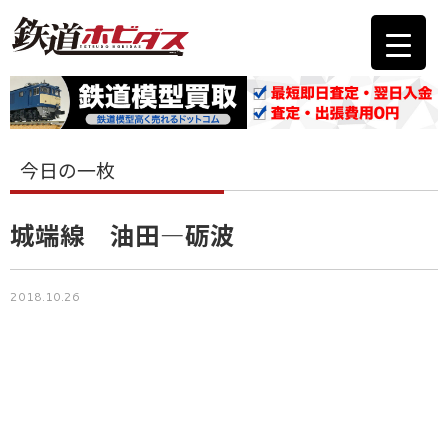
今日の一枚
城端線 油田―砺波
2018.10.26