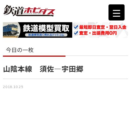
今日の一枚
山陰本線 須佐―宇田郷
2018.10.25