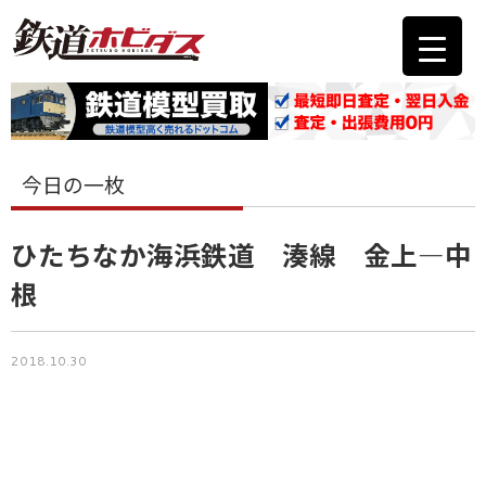
今日の一枚
ひたちなか海浜鉄道 湊線 金上―中
根
2018.10.30