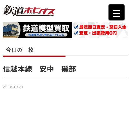
今日の一枚
信越本線 安中―磯部
2018.10.21