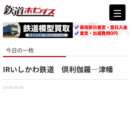
今日の一枚
IRいしかわ鉄道 倶利伽羅―津幡
2018.09.09