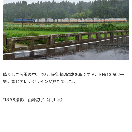
降りしきる雨の中、キハ25形2輌2編成を牽引する、EF510-502号
機。青とオレンジラインが鮮烈でした。
‘18.9.9撮影 山崎諒子（石川県）