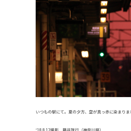
いつもの駅にて。夏の夕方、空が真っ赤に染まりま
‘18.8.12撮影 藤井理行（神奈川県）