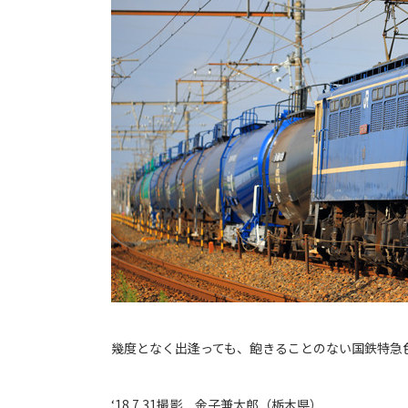
幾度となく出逢っても、飽きることのない国鉄特急
‘18.7.31撮影 金子兼太郎（栃木県）