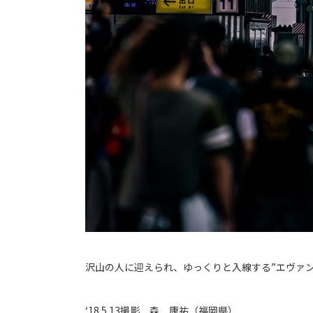
沢山の人に迎えられ、ゆっくりと入線する”エヴァン
‘18.5.13撮影 森 康祐（福岡県）