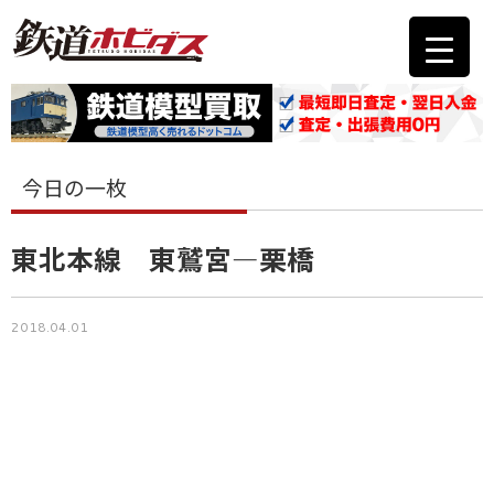
今日の一枚
東北本線 東鷲宮―栗橋
2018.04.01