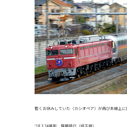
暫くお休みしていた〈カシオペア〉が再び本線上に
‘18.3.24撮影 齋藤隆行（埼玉県）