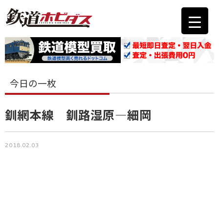
今日の一枚
釧網本線 釧路湿原―細岡
2018.02.03