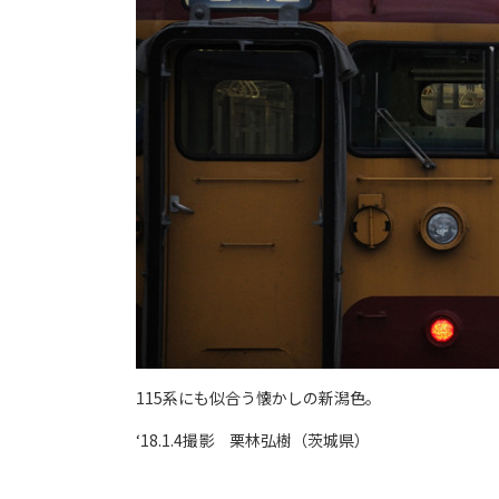
115系にも似合う懐かしの新潟色。
‘18.1.4撮影 栗林弘樹（茨城県）