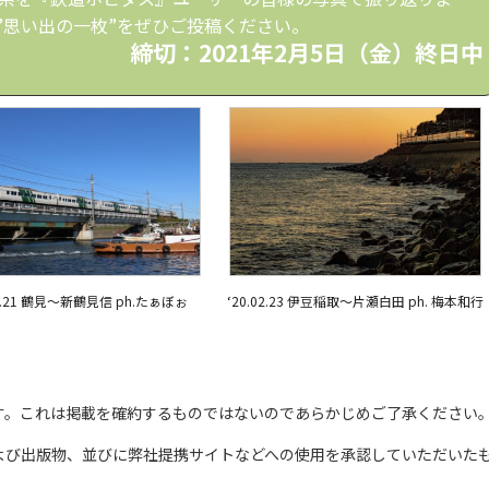
”思い出の一枚”をぜひご投稿ください。
締切：2021年2月5日（金）終日中
11.21 鶴見～新鶴見信 ph.たぁぼぉ
‘20.02.23 伊豆稲取～片瀬白田 ph. 梅本和行
す。これは掲載を確約するものではないのであらかじめご了承ください
よび出版物、並びに弊社提携サイトなどへの使用を承認していただいた