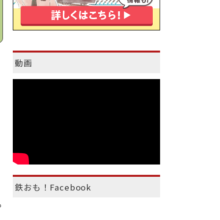
動画
。
鉄おも！Facebook
も