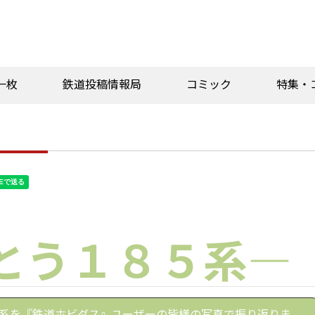
一枚
鉄道投稿情報局
コミック
特集・
とう１８５系―
系を『鉄道ホビダス』ユーザーの皆様の写真で振り返りま