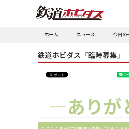
ホーム
ニュース
今日の
鉄道ホビダス「臨時募集」
―ありが
２０２１年春に定期運用を終了する１８５