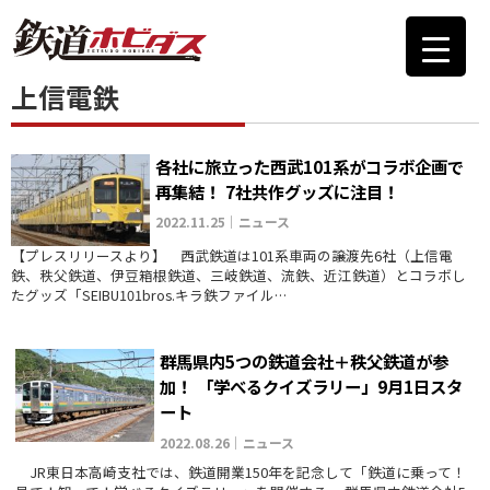
上信電鉄
各社に旅立った西武101系がコラボ企画で
再集結！ 7社共作グッズに注目！
2022.11.25｜ニュース
【プレスリリースより】 西武鉄道は101系車両の譲渡先6社（上信電
鉄、秩父鉄道、伊豆箱根鉄道、三岐鉄道、流鉄、近江鉄道）とコラボし
たグッズ「SEIBU101bros.キラ鉄ファイル…
群馬県内5つの鉄道会社＋秩父鉄道が参
加！ 「学べるクイズラリー」9月1日スタ
ート
2022.08.26｜ニュース
JR東日本高崎支社では、鉄道開業150年を記念して「鉄道に乗って！