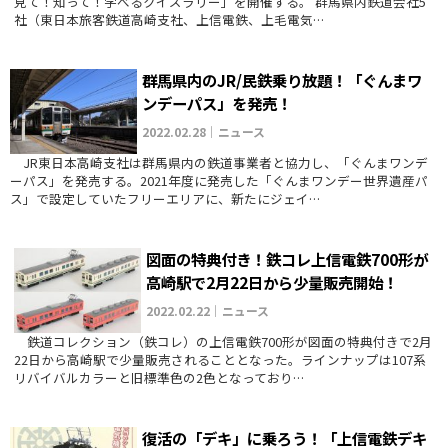
見て！知って！学べるクイズラリー」を開催する。 群馬県内鉄道会社5
社（東日本旅客鉄道高崎支社、上信電鉄、上毛電気…
群馬県内のJR/民鉄乗り放題！「ぐんまワ
ンデーパス」を発売！
2022.02.28｜ニュース
JR東日本高崎支社は群馬県内の鉄道事業者と協力し、「ぐんまワンデ
ーパス」を発売する。2021年度に発売した「ぐんまワンデー世界遺産パ
ス」で設定していたフリーエリアに、新たにジェイ…
図面の特典付き！鉄コレ上信電鉄700形が
高崎駅で2月22日から少量販売開始！
2022.02.22｜ニュース
鉄道コレクション（鉄コレ）の上信電鉄700形が図面の特典付きで2月
22日から高崎駅で少量販売されることとなった。ラインナップは107系
リバイバルカラーと旧標準色の2色となっており…
復活の「デキ」に乗ろう！「上信電鉄デキ