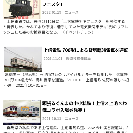
フェスタ」
2022.01.19｜ニュース
上信電鉄では、来る2月12日に「上信電鉄デキフェスタ」を開催する
と発表した。かねてより修復に着手していた電気機関車デキ1形のリフレ
ッシュした姿のお披露目となる。（イベントチラシ）…
上信電鉄 700形による貸切臨時電車を運転
2021.11.01｜鉄道投稿情報局
高橋孝一（群馬県）元JR107系のリバイバルカラーを採用した上信電鉄
700形704編成が、烏川橋梁を通過。'21.10.31 上信電鉄 佐野の渡し～根
小屋 2021年10月31日…
頑張るぐんまの中小私鉄！上信×上毛×わ
鐵コラボ入場券発売！
2021.10.11｜ニュース
群馬県の私鉄である上信電鉄、上毛電気鉄道、わたらせ渓谷鐵道は、3
社でコラボを実施し記念入場券セットとクリアファイル、2種類の商品を