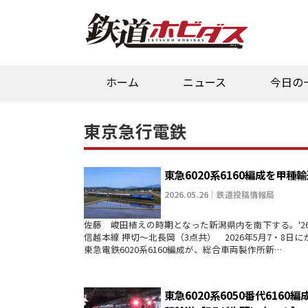
ホーム
ニュース
今日の
東京急行電鉄
東急6020系6160編成を甲種
2026.05.26｜鉄道投稿情報局
佐藤 峻田植えの時期となった新潟県内を南下する。'26
信越本線 押切～北長岡（3点共） 2026年5月7・8日に
東急電鉄6020系6160編成が、総合車両製作所新…
東急6020系6050番代6160編