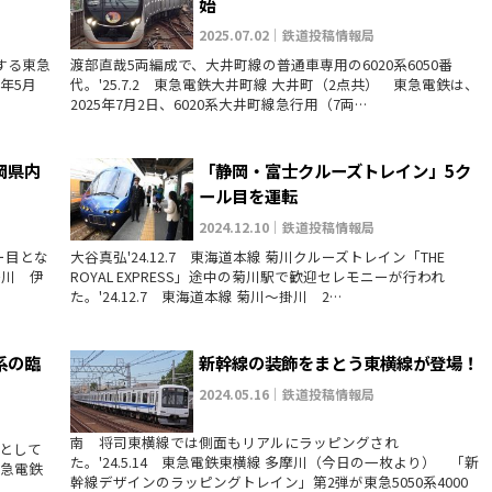
始
2025.07.02｜鉄道投稿情報局
過する東急
渡部直哉5両編成で、大井町線の普通車専用の6020系6050番
6年5月
代。'25.7.2 東急電鉄大井町線 大井町（2点共） 東急電鉄は、
2025年7月2日、6020系大井町線急行用（7両…
静岡県内
「静岡・富士クルーズトレイン」5ク
ール目を運転
2024.12.10｜鉄道投稿情報局
ー目とな
大谷真弘'24.12.7 東海道本線 菊川クルーズトレイン「THE
掛川 伊
ROYAL EXPRESS」途中の菊川駅で歓迎セレモニーが行われ
た。'24.12.7 東海道本線 菊川～掛川 2…
系の臨
新幹線の装飾をまとう東横線が登場！
2024.05.16｜鉄道投稿情報局
南 将司東横線では側面もリアルにラッピングされ
として
た。'24.5.14 東急電鉄東横線 多摩川（今日の一枚より） 「新
東急電鉄
幹線デザインのラッピングトレイン」第2弾が東急5050系4000