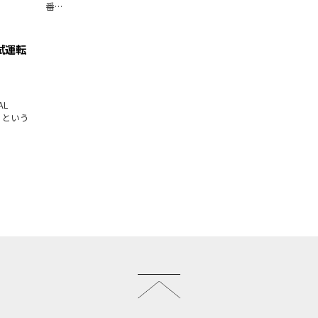
番…
の試運転
L
N」という
このページのトップへ