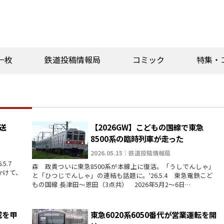
一枚
鉄道投稿情報局
コミック
特集・
輸送
【2026GW】こどもの国線で東急
8500系の臨時列車が走った
2026.05.15｜鉄道投稿情報局
.5.7
森 政貴ついに東急8500系が本線上に復活。「うしでんしゃ」
かけて、
と「ひつじでんしゃ」の連結も話題に。'26.5.4 東急電鉄こど
もの国線 長津田〜恩田（3点共） 2026年5月2〜6日…
成を甲
東急6020系6050番代が営業運転を開