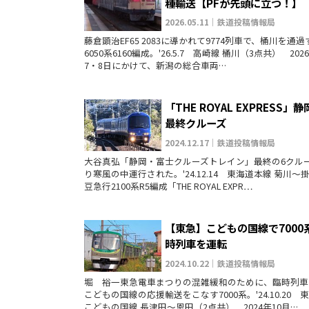
種輸送【PFが先頭に立つ！】
2026.05.11｜鉄道投稿情報局
藤倉顕治EF65 2083に導かれて9774列車で、桶川を通
6050系6160編成。'26.5.7 高崎線 桶川（3点共） 202
7・8日にかけて、新潟の総合車両…
「THE ROYAL EXPRESS」
最終クルーズ
2024.12.17｜鉄道投稿情報局
大谷真弘「静岡・富士クルーズトレイン」最終の6クル
り寒風の中運行された。'24.12.14 東海道本線 菊川～
豆急行2100系R5編成「THE ROYAL EXPR…
【東急】こどもの国線で7000
時列車を運転
2024.10.22｜鉄道投稿情報局
堀 裕一東急電車まつりの混雑緩和のために、臨時列車
こどもの国線の応援輸送をこなす7000系。'24.10.20 
こどもの国線 長津田～恩田（2点共） 2024年10月…