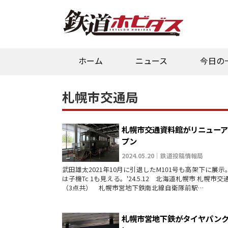
ホーム
ニュース
今日の
札幌市交通局
札幌市交通資料館がリニュー
プン
2024.05.20｜鉄道投稿情報局
武田雄太2021年10月に引退したM101号も高架下に展
は子機Tc 1も見える。'24.5.12 北海道札幌市 札幌市
（3点共） 札幌市営地下鉄南北線自衛隊前駅…
札幌市営地下鉄がタイヤパン