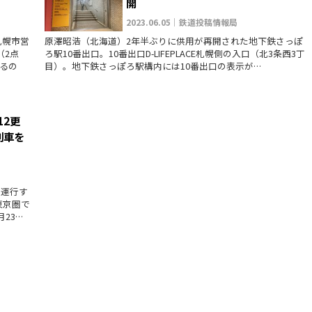
開
2023.06.05｜鉄道投稿情報局
札幌市営
原澤昭浩（北海道）2年半ぶりに供用が再開された地下鉄さっぽ
（2点
ろ駅10番出口。10番出口D-LIFEPLACE札幌側の入口（北3条西3丁
るの
目）。地下鉄さっぽろ駅構内には10番出口の表示が…
12更
列車を
を運行す
東京圏で
23…