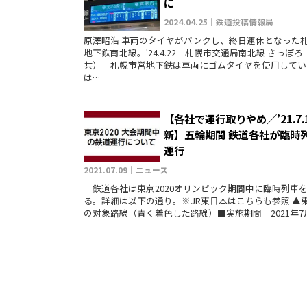
に
2024.04.25｜鉄道投稿情報局
原澤昭浩 車両のタイヤがパンクし、終日運休となった
地下鉄南北線。'24.4.22 札幌市交通局南北線 さっぽろ
共） 札幌市営地下鉄は車両にゴムタイヤを使用してい
は…
【各社で運行取りやめ／’21.7.
新】五輪期間 鉄道各社が臨時
運行
2021.07.09｜ニュース
鉄道各社は東京2020オリンピック期間中に臨時列車
る。詳細は以下の通り。※JR東日本はこちらも参照 ▲
の対象路線（青く着色した路線）■実施期間 2021年7月