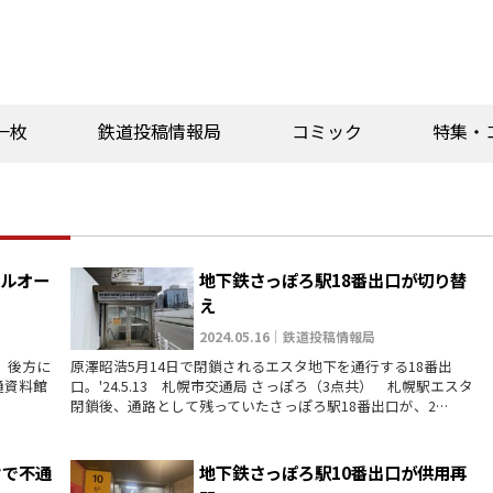
一枚
鉄道投稿情報局
コミック
特集・
アルオー
地下鉄さっぽろ駅18番出口が切り替
え
2024.05.16｜鉄道投稿情報局
示。後方に
原澤昭浩5月14日で閉鎖されるエスタ地下を通行する18番出
交通資料館
口。'24.5.13 札幌市交通局 さっぽろ（3点共） 札幌駅エスタ
閉鎖後、通路として残っていたさっぽろ駅18番出口が、2…
クで不通
地下鉄さっぽろ駅10番出口が供用再