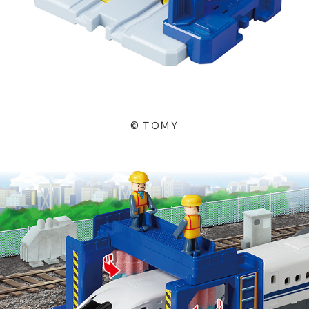
© ＴＯＭＹ