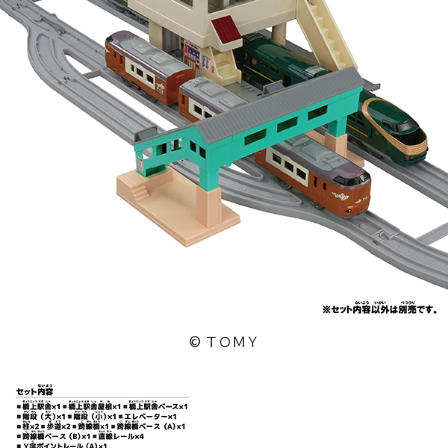
© ＴＯＭＹ