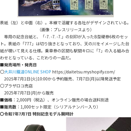
表紙（左）と中面（右）。本線で活躍する各社がデザインされている。
（画像：プレスリリースより）
専用の記念台紙と、「-7. -7. -7.」の刻印が入ったB型硬券6枚のセッ
ト。表紙の「777」は切り抜きとなっており、天の川をイメージした台
紙が覗いて見える仕様。乗車券の区間も駅間キロに「7」の入る組み合
わせとなっている、こだわりの一品だ。
■
発売場所・発売日
〇
大井川鐵道ONLINE SHOP
https://daitetsu.myshopify.com/
2025年7月1日(火)10:00から予約販売、7月7日(月)以降発送予定
〇プラザロコ売店
2025年7月7日(月)から販売
■
価格
：2,000円（税込）、オンライン販売の場合送料別途
■
販売数
：1,000セット限定（シリアルナンバー入り）
〇令和7年7月7日 特別記念モデル腕時計