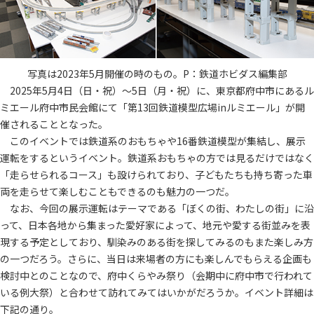
写真は2023年5月開催の時のもの。P：鉄道ホビダス編集部
2025年5月4日（日・祝）～5日（月・祝）に、東京都府中市にあるル
ミエール府中市民会館にて「第13回鉄道模型広場inルミエール」が開
催されることとなった。
このイベントでは鉄道系のおもちゃや16番鉄道模型が集結し、展示
運転をするというイベント。鉄道系おもちゃの方では見るだけではなく
「走らせられるコース」も設けられており、子どもたちも持ち寄った車
両を走らせて楽しむこともできるのも魅力の一つだ。
なお、今回の展示運転はテーマである「ぼくの街、わたしの街」に沿
って、日本各地から集まった愛好家によって、地元や愛する街並みを表
現する予定としており、馴染みのある街を探してみるのもまた楽しみ方
の一つだろう。さらに、当日は来場者の方にも楽しんでもらえる企画も
検討中とのことなので、府中くらやみ祭り（会期中に府中市で行われて
いる例大祭）と合わせて訪れてみてはいかがだろうか。イベント詳細は
下記の通り。