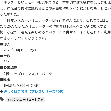
「キッズ」というモードも選択できる。本格的な運転操作を楽しむもよ
し、運転台の機器に触れることや前面展望をメインに楽しむもよしとい
った格好だ。
「ロマンスカーシミュレーターLite」の導入により、これまで1日当
たり26人だったシミュレーターの体験枠は104人へと大幅に拡大する。
簡単な操作で運転を楽しめるということと併せて、子ども連れでの利用
がさらにしやすくなりそうだ。
■
導入日
2025年3月19日（水）
■台数
3台
■設置場所
2 階 キッズロマンスカーパーク
■料金
1回あたり300円（税込）
◆
詳しくはこちら（プレスリリースPDF）
ロマンスカーミュージアム