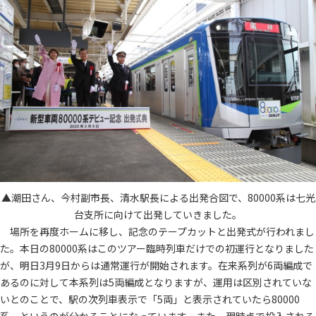
▲潮田さん、今村副市長、清水駅長による出発合図で、80000系は七光
台支所に向けて出発していきました。
場所を再度ホームに移し、記念のテープカットと出発式が行われまし
た。本日の80000系はこのツアー臨時列車だけでの初運行となりました
が、明日3月9日からは通常運行が開始されます。在来系列が6両編成で
あるのに対して本系列は5両編成となりますが、運用は区別されていな
いとのことで、駅の次列車表示で「5両」と表示されていたら80000
系、というのが分かることになっています。また、現時点で投入される