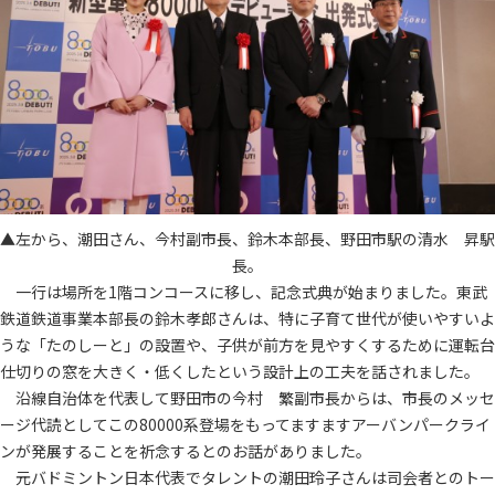
▲左から、潮田さん、今村副市長、鈴木本部長、野田市駅の清水 昇駅
長。
一行は場所を1階コンコースに移し、記念式典が始まりました。東武
鉄道鉄道事業本部長の鈴木孝郎さんは、特に子育て世代が使いやすいよ
うな「たのしーと」の設置や、子供が前方を見やすくするために運転台
仕切りの窓を大きく・低くしたという設計上の工夫を話されました。
沿線自治体を代表して野田市の今村 繁副市長からは、市長のメッセ
ージ代読としてこの80000系登場をもってますますアーバンパークライ
ンが発展することを祈念するとのお話がありました。
元バドミントン日本代表でタレントの潮田玲子さんは司会者とのトー