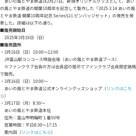
あいの風とやま鉄道は2月27日、新規オリジナルグッズとして、あい
の風とやま鉄道の開業10周年を記念して製作した「2025.3.14 あいの風
とやま鉄道 開業10周年記念 Series521 ピンバッジセット」の発売を発
表した。詳細は以下の通り。
■
販売開始日
2025年3月16日（日）
■
販売箇所
・3月16日（日）10:00～12:00
JR富山駅コンコース特設会場（あいの風とやま鉄道ブース）
※ファンクラブ会員の方は会員証の提示でファンクラブ会員限定価格
で販売。
・3月16日（日）10:00～
あいの風とやま鉄道公式オンライングッズショップ（
リンクはこち
ら
）
・3月17日（月）8:30～
あいの風とやま鉄道本社
住所：富山市明輪町１番50号
営業時間：平日8:30～17:15
案内図（
リンクはこちら
）