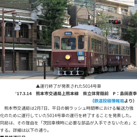
▲運行終了が発表された5014号車
‘17.3.14 熊本市交通局上熊本線 県立体育館前 P：島田直季
（
鉄道投稿情報局
より）
熊本市交通局は2月7日、平日の朝ラッシュ時間帯における輸送力強
化のために運行していた5014号車の運行を終了することを発表した。
同局は、その理由を「次回車検時に必要な部品が入手できないため」と
する。詳細は以下の通り。