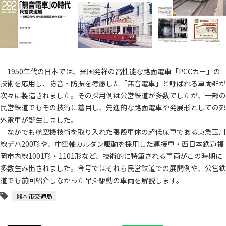
1950年代の日本では、米国発祥の高性能な路面電車「PCCカー」の
技術を応用し、防音・防振を考慮した「無音電車」と呼ばれる車両群が
次々に製造されました。その採用例は公営鉄道が多数でしたが、一部の
民営鉄道でもその技術に着目し、先進的な路面電車や発展形としての郊
外電車が誕生しました。
なかでも航空機技術を取り入れた張殻車体の超低床車である東急玉川
線デハ200形や、中空軸カルダン駆動を採用した連接車・西日本鉄道福
岡市内線1001形・1101形など、技術的に特筆される車両がこの時期に
多数生み出されました。今号ではそれら民営鉄道での展開例や、公営鉄
道でも前回紹介しなかった吊掛駆動の車両を解説します。
熊本市交通局