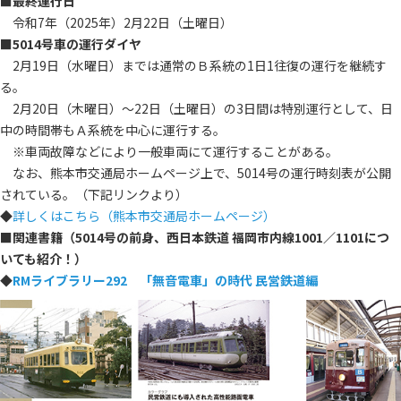
■最終運行日
令和7年（2025年）2月22日（土曜日）
■5014号車の運行ダイヤ
2月19日（水曜日）までは通常のＢ系統の1日1往復の運行を継続す
る。
2月20日（木曜日）～22日（土曜日）の3日間は特別運行として、日
中の時間帯もＡ系統を中心に運行する。
※車両故障などにより一般車両にて運行することがある。
なお、熊本市交通局ホームページ上で、5014号の運行時刻表が公開
されている。（下記リンクより）
◆
詳しくはこちら（熊本市交通局ホームページ）
■関連書籍（5014号の前身、西日本鉄道 福岡市内線1001／1101につ
いても紹介！）
◆
RMライブラリー292 「無音電車」の時代 民営鉄道編