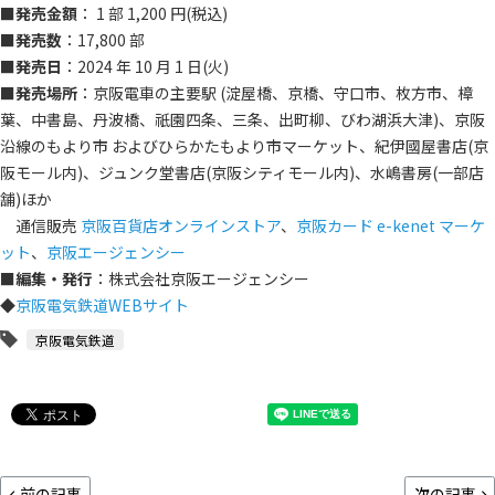
■
発売金額
： 1 部 1,200 円(税込)
■
発売数
：17,800 部
■
発売日
：2024 年 10 月 1 日(火)
■
発売場所
：京阪電車の主要駅 (淀屋橋、京橋、守口市、枚方市、樟
葉、中書島、丹波橋、祇園四条、三条、出町柳、びわ湖浜大津)、京阪
沿線のもより市 およびひらかたもより市マーケット、紀伊國屋書店(京
阪モール内)、ジュンク堂書店(京阪シティモール内)、水嶋書房(一部店
舗)ほか
通信販売
京阪百貨店オンラインストア
、
京阪カード e-kenet マーケ
ット
、
京阪エージェンシー
■
編集・発行
：株式会社京阪エージェンシー
◆
京阪電気鉄道WEBサイト
京阪電気鉄道
前の記事
次の記事