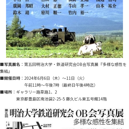
■
写真展名
：第五回明治大学・鉄道研究会OB会写真展『多様な感性を
集結』
■
開催日時
：2024年6月6日（木）～11日（火）
午前11時～午後7時（最終日午後4時迄）
■
場所
：ギャラリー路草路1、2
東京都豊島区南池袋2-25-5 藤久ビル東五号館14階