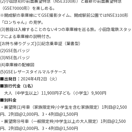
(2)小田急初の前面展望特急（NSE3100形）と最新の前面展望特急
（GSE70000形）を楽しめる。
※開成駅の車庫線にてGSE撮影タイム、開成駅前公園ではNSE3100形
「ロンちゃん」の見学。
(3)普段は入線することのない4つの車庫線を巡る旅。小田急電鉄スタッ
フによる車庫線の説明付き。
[お持ち帰りグッズ](1)記念乗車証（葉書型）
(2)GSE缶バッジ
(3)NSE缶バッジ
(4)車庫線の配線図
(5)GSEレザースタイルマルチケース
■出発日：
2024年4月2日（火）
■旅行代金（1名）
大人（中学生以上）11,900円子ども（小学生）9,900円
■別料金
・展望席(1)号車（家族限定枠/小学生を含む家族限定）1列目@2,500
円、2列目@2,000円、3・4列目@1,500円
・展望席⑩号車（一般限定枠/中学生以上の大人限定）1列目@2,500
円、2列目@2,000円、3・4列目@1,500円