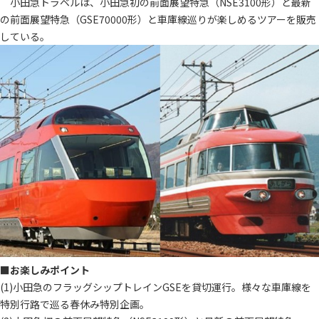
小田急トラベルは、小田急初の前面展望特急（NSE3100形）と最新
の前面展望特急（GSE70000形）と車庫線巡りが楽しめるツアーを販売
している。
■お楽しみポイント
(1)小田急のフラッグシップトレインGSEを貸切運行。様々な車庫線を
特別行路で巡る春休み特別企画。