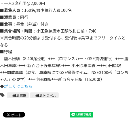
・一人2席利用@2,000円
■募集人員：
160名/最少催行人員100名
■添乗員：
同行
■食事：
昼食（弁当）付き
■集合場所・時間：
小田急線唐木田駅改札口前・7:40
※集合時間の20分前より受付する、受付後は乗車までフリータイムと
なる
■行程
唐木田駅（8:40頃出発）+++（ロマンスカー・GSE貸切運行）+++<唐
木田車庫>+++<新百合ヶ丘車庫線>+++<小田原車庫線>+++小田原駅
+++開成車庫（昼食、車庫線にてGSE撮影タイム、NSE3100形「ロンち
ゃん」の見学）+++小田原駅+++新百合ヶ丘駅（15:20頃）
◆
詳しくはこちら
小田急電鉄
小田急トラベル