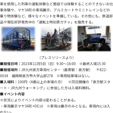
車を使用した列車の運転体験など普段では体験することのできないお仕
事体験や、マヤ34形の車両展示、アルミカートやミニトレインなどの
乗り物体験など、様々なイベントを準備している。その他にも、鉄道部
品や現在好評発売中の「運転士時刻表ガチャ」を販売する。
（プレスリリースより）
■開催日時：
2023年11月5日（日）9:30～16:00 ※最終入場15:30
■開催場所：
JR九州直方車両センター（最寄駅：直方駅） 〒822-
0034 福岡県直方市大字山部278 ※専用駐車場はない。
■入場料：
100円（4歳以上の来場の方） ※同日開催の「直方駅スタ
ート・JR九州ウォーキング」に参加した方は入場料無料。
■イベント内容
※状況によりイベント内容は変わることがある。
・車両展示マヤ34形+DE10 ※車両は展示のみとなる。車両内には入
れない。