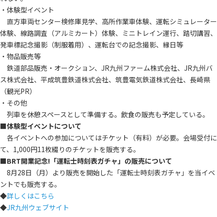
・体験型イベント
直方車両センター検修庫見学、高所作業車体験、運転シミュレーター
体験、線路調査（アルミカート）体験、ミニトレイン運行、踏切講習、
発車標記念撮影（制服着用）、運転台での記念撮影、縁日等
・物品販売等
鉄道部品販売・オークション、JR九州ファーム株式会社、JR九州バ
ス株式会社、平成筑豊鉄道株式会社、筑豊電気鉄道株式会社、長崎県
（観光PR）
・その他
列車を休憩スペースとして準備する。飲食の販売も予定している。
■体験型イベントについて
各イベントへの参加についてはチケット（有料）が必要。会場受付に
て、1,000円11枚綴りのチケットを販売する。
■BRT開業記念!「運転士時刻表ガチャ」の販売について
8月28日（月）より販売を開始した「運転士時刻表ガチャ」を当イベ
ントでも販売する。
◆
詳しくはこちら
◆
JR九州ウェブサイト