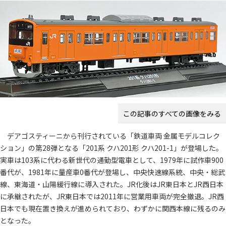
この記事のすべての画像をみる
デアゴスティーニから刊行されている「鉄道車両 金属モデルコレク
ション」の第28弾となる「201系 クハ201形 クハ201-1」が登場した。
実車は103系に代わる新世代の通勤型電車として、1979年に試作車900
番代が、1981年に量産車0番代が登場し、中央快速線系統、中央・総武
線、東海道・山陽緩行線に導入された。JR化後はJR東日本とJR西日本
に承継されたが、JR東日本では2011年に営業用車両が完全撤退。JR西
日本でも現在置き換えが進められており、わずかに関西本線に残るのみ
となった。