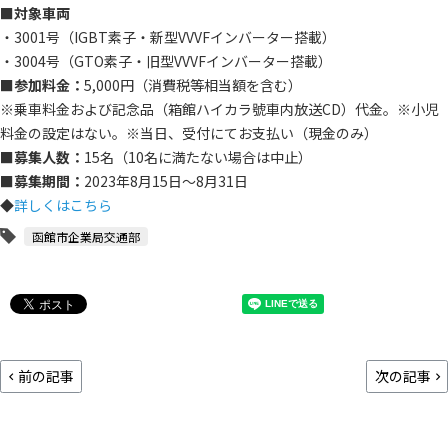
■対象車両
・3001号（IGBT素子・新型VVVFインバーター搭載）
・3004号（GTO素子・旧型VVVFインバーター搭載）
■参加料金：
5,000円（消費税等相当額を含む）
※乗車料金および記念品（箱館ハイカラ號車内放送CD）代金。※小児
料金の設定はない。※当日、受付にてお支払い（現金のみ）
■募集人数：
15名（10名に満たない場合は中止）
■募集期間：
2023年8月15日～8月31日
◆
詳しくはこちら
函館市企業局交通部
前の記事
次の記事