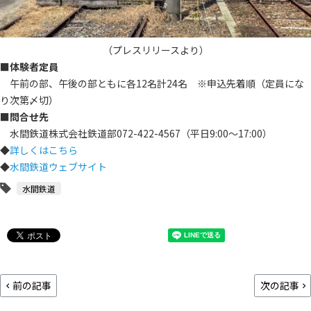
（プレスリリースより）
■体験者定員
午前の部、午後の部ともに各12名計24名 ※申込先着順（定員にな
り次第〆切）
■問合せ先
水間鉄道株式会社鉄道部072-422-4567（平日9:00～17:00）
◆
詳しくはこちら
◆
水間鉄道ウェブサイト
水間鉄道
前の記事
次の記事