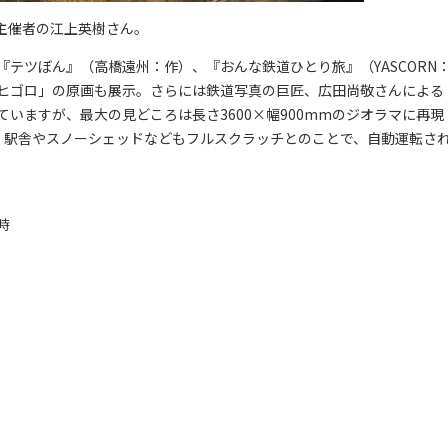
主催者の江上英樹さん。
テツぼん』（高橋遠州：作）、『おんな鉄道ひとり旅』（YASCORN
ヒゴロ」の原画も展示。さらには鉄道写真の巨匠、広田尚敬さんによる
いますが、最大の見どころは長さ3600×幅900mmのジオラマに再現
。駅舎やスノーシェッドなどもフルスクラッチとのことで、自動運転さ
時