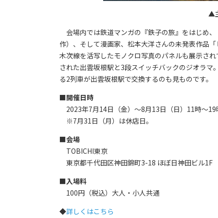
▲
会場内では鉄道マンガの『鉄子の旅』をはじめ、『
作）、そして漫画家、松本大洋さんの未発表作品「
木次線を活写したモノクロ写真のパネルも展示されて
された出雲坂根駅と3段スイッチバックのジオラマ
る2列車が出雲坂根駅で交換するのも見ものです。
■開催日時
2023年7月14日（金）〜8月13日（日）11時～19
※7月31日（月）は休店日。
■会場
TOBICHI東京
東京都千代田区神田錦町3-18 ほぼ日神田ビル1F
■入場料
100円（税込）大人・小人共通
◆
詳しくはこちら