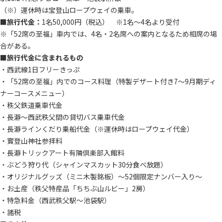
（※）運休時は宝登山ロープウェイの乗車。
■旅行代金：
1名50,000円（税込） ※1名～4名より受付
※「52席の至福」車内では、4名・2名席への案内となるため相席の場
合がある。
■旅行代金に含まれるもの
・西武線1日フリーきっぷ
・「52席の至福」内でのコース料理（特製デザート付き7～9月期ディ
ナーコースメニュー）
・秩父鉄道乗車代金
・長瀞～西武秩父間の貸切バス乗車代金
・長瀞ラインくだり乗船代金（※運休時はロープウェイ代金）
・寳登山神社参拝料
・長瀞トリックアート有隣倶楽部入館料
・ぶどう狩り代（シャインマスカット30分食べ放題）
・オリジナルグッズ（ミニ木製銘板）～52個限定ナンバー入り～
・お土産（秩父特産品「ちちぶ山ルビー」2房）
・特急料金（西武秩父駅～池袋駅）
・諸税