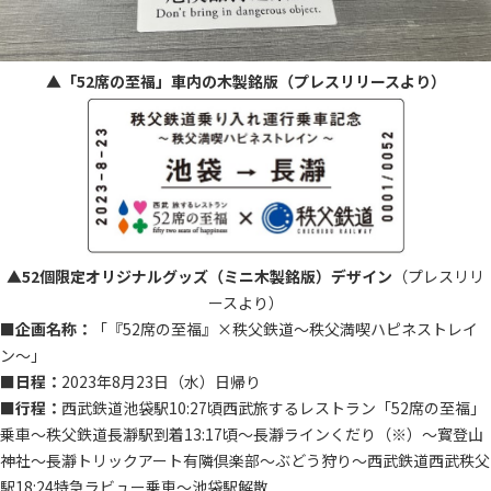
▲「52席の至福」車内の木製銘版（プレスリリースより）
▲52個限定オリジナルグッズ（ミニ木製銘版）デザイン
（プレスリリ
ースより）
■企画名称：
「『52席の至福』×秩父鉄道～秩父満喫ハピネストレイ
ン～」
■日程：
2023年8月23日（水）日帰り
■行程：
西武鉄道池袋駅10:27頃西武旅するレストラン「52席の至福」
乗車～秩父鉄道長瀞駅到着13:17頃～長瀞ラインくだり（※）～寳登山
神社～長瀞トリックアート有隣倶楽部～ぶどう狩り～西武鉄道西武秩父
駅18:24特急ラビュー乗車～池袋駅解散