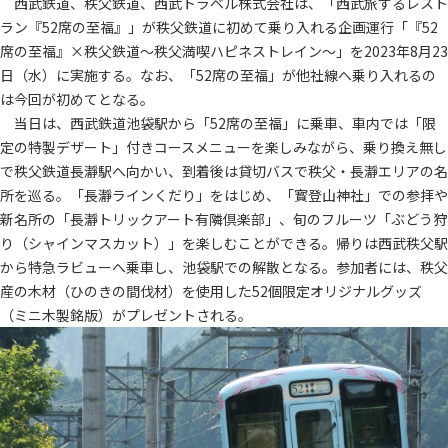
西武鉄道、秩父鉄道、西武トラベル株式会社は、「西武旅するレスト
ラン『52席の至福』」が秩父鉄道に初めて乗り入れる企画運行「『52
席の至福』×秩父鉄道～秩父満喫ハピネストレイン～」を2023年8月23
日（水）に実施する。なお、「52席の至福」が他社線へ乗り入れるの
は今回が初めてとなる。
当日は、西武鉄道池袋駅から「52席の至福」に乗車、車内では「限
定の特製デザート」付きコースメニューを楽しみながら、乗り換え無し
で秩父鉄道長瀞駅へ向かい、到着後は貸切バスで秩父・長瀞エリアの名
所を巡る。「長瀞ラインくだり」をはじめ、「寳登山神社」での参拝や
新名所の「長瀞トリックアート有隣倶楽部」、旬のフルーツ「ぶどう狩
り（シャインマスカット）」を楽しむことができる。帰りは西武秩父駅
から特急ラビューへ乗車し、池袋駅での解散となる。参加者には、秩父
産の木材（ひのきの間伐材）を使用した52個限定オリジナルグッズ
（ミニ木製銘版）がプレゼントされる。