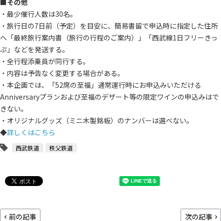
■その他
・最少催行人数は30名。
・旅行日の7日前（予定）を目安に、簡易書留で申込時に指定した住所
へ「最終旅行案内書（旅行の行程のご案内）」「西武線1日フリーきっ
ぷ」などを発送する。
・全行程添乗員が同行する。
・内容は予告なく変更する場合がある。
・本企画では、「52席の至福」通常運行時にお申込みいただける
Anniversaryプランおよび至福のデザート等の限定ワインの申込みはで
きない。
・オリジナルグッズ（ミニ木製銘板）のナンバーは選べない。
◆
詳しくはこちら
西武鉄道
秩父鉄道
前の記事
次の記事