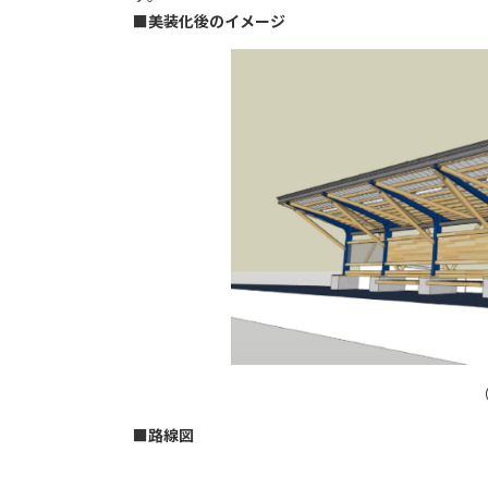
■
美装化後のイメージ
■
路線図