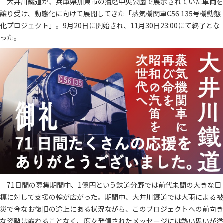
大井川鐵道が、兵庫県加東市の播磨中央公園で展示されていた車両を
譲り受け、動態化に向けて展開してきた「蒸気機関車C56 135号機動態
化プロジェクト」。9月20日に開始され、11月30日23:00にて終了とな
った。
71日間の募集期間中、1億円という鉄道分野では前代未聞の大きな目
標に対して支援の輪が広がった。期間中、大井川鐵道では大雨による被
災で今なお復旧の途上にある状況ながら、このプロジェクトへの前向き
な姿勢は崩れることなく、度々発信されたメッセージには熱い思いが溢