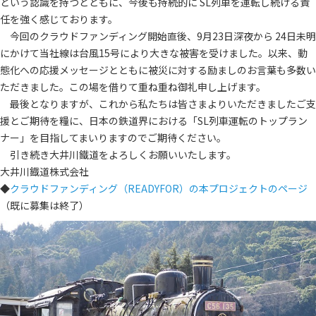
という認識を持つとともに、今後も持続的に SL列車を運転し続ける責
任を強く感じております。
今回のクラウドファンディング開始直後、9月23日深夜から 24日未明
にかけて当社線は台風15号により大きな被害を受けました。以来、動
態化への応援メッセージとともに被災に対する励ましのお言葉も多数い
ただきました。この場を借りて重ね重ね御礼申し上げます。
最後となりますが、これから私たちは皆さまよりいただきましたご支
援とご期待を糧に、日本の鉄道界における「SL列車運転のトップラン
ナー」を目指してまいりますのでご期待ください。
引き続き大井川鐵道をよろしくお願いいたします。
大井川鐡道株式会社
◆
クラウドファンディング（READYFOR）の本プロジェクトのページ
（既に募集は終了）