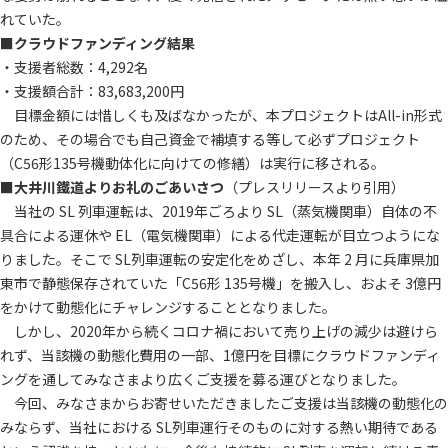
れていた。
■
クラウドファンディング結果
・支援者総数：4,292名
・支援額合計：83,683,200円
目標金額には惜しくも及ばなかったが、本プロジェクトはAll-in形式
のため、その場合でも自己資金で補填する等して必ずプロジェクト
（C56形135号機動体化に向けての修繕）は実行に移される。
■
大井川鐵道よりお礼のごあいさつ
（プレスリリースより引用）
当社の SL 列車運転は、2019年ごろより SL（蒸気機関車）自体の不
具合による運休や EL（電気機関車）による代走運転が目立つようにな
りました。そこで SL列車運転の安定化をめざし、本年 2 月に兵庫県加
東市で静態保存されていた「C56形 135号機」を搬入し、およそ 3億円
をかけて動態化にチャレンジすることとなりました。
しかし、2020年から続くコロナ禍において売り上げの減少は避けら
れず、当該機の動態化費用の一部、1億円を目標にクラウドファンディ
ングを通してみなさまより広くご支援を募る運びとなりました。
今回、みなさまからお寄せいただきましたご支援は当該機の動態化の
みならず、当社における SL列車運行そのものに対する熱い期待である