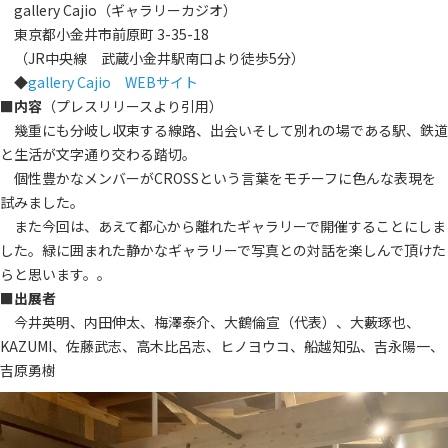
gallery Cajio（ギャラリーカジオ）
東京都小金井市前原町 3-35-18
（JR中央線 武蔵小金井駅南口より徒歩5分）
◆
gallery Cajio WEBサイト
■内容
（プレスリリースより引用）
幾重にも分岐し収束する線路、出会いそして別れの場である駅、鉄道
と生活が文字通り交わる踏切。
個性豊かなメンバーがCROSSという言葉をモチーフに色んな表現を
試みました。
また今回は、あえて都心から離れたギャラリーで開催することにしま
した。緑に囲まれた静かなギャラリーで写真との対話を楽しんで頂けた
らと思います。。
■
出展者
今井英明、内田伸太、梅澤泰介、大鶴倫宣（代表）、大藪琢也、
KAZUMI、佐藤武志、高木比呂志、ヒノヨウコ、船越知弘、吉永陽一、
吉原勇樹