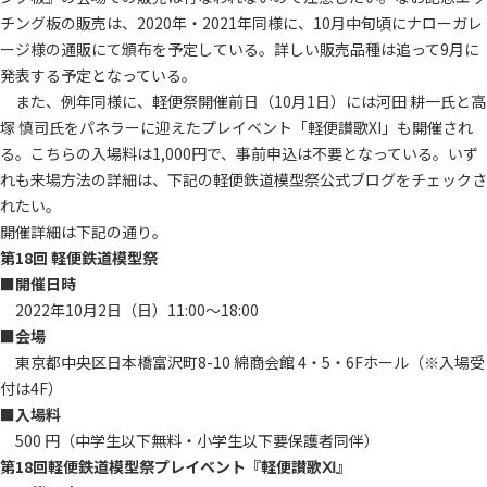
チング板の販売は、2020年・2021年同様に、10月中旬頃にナローガレ
ージ様の通販にて頒布を予定している。詳しい販売品種は追って
9
月に
発表する予定となっている。
また、例年同様に、軽便祭開催前日（10月1日）には河田 耕一氏と高
塚 慎司氏をパネラーに迎えたプレイベント「軽便讃歌XI」も開催され
る。こちらの入場料は1,000円で、事前申込は不要となっている。いず
れも来場方法の詳細は、下記の軽便鉄道模型祭公式ブログをチェックさ
れたい。
開催詳細は下記の通り。
第18回 軽便鉄道模型祭
■開催日時
2022年10月2日（日）11:00～18:00
■会場
東京都中央区日本橋富沢町
8-10
綿商会館 4・5・6Fホール（※入場受
付は4F）
■
入場料
500 円（中学生以下無料・小学生以下要保護者同伴）
第
18
回軽便鉄道模型祭プレイベント『軽便讃歌
Ⅺ
』