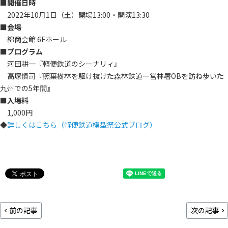
■開催日時
2022年10月1日（土）開場13:00・開演13:30
■会場
綿商会館 6Fホール
■プログラム
河田耕一『軽便鉄道のシーナリィ』
高塚慎司『照葉樹林を駆け抜けた森林鉄道ー営林署OBを訪ね歩いた
九州での5年間』
■入場料
1,000円
◆
詳しくはこちら（軽便鉄道模型祭公式ブログ）
前の記事
次の記事