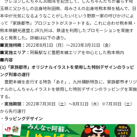
クレヨンしんちゃん30周年を記念して、しんちゃんたちが暮らす埼
玉県と父ひろしの出身地秋田県、母みさえの出身地熊本県を結んで、日
本中が元気になるようなことがしたい!という野原一家の呼びかけによ
って「家族都市」プロジェクトがスタートする。これに合わせ熊本県・
熊本県観光連盟とJR九州は、鉄道を利用したプロモーションを実施す
ると発表した。詳細は以下の通り。
■実施時期：
2022年8月1日（月）～2023年3月31日（金）
■実施エリア：
阿蘇駅など豊肥本線エリアを中心とした熊本県内
■内容
(1)「家族都市」オリジナルイラストを使用した特別デザインのラッピ
ング列車の運行
豊肥本線を走行する特急「あそ」、九州横断特急に、家族都市オリジ
ナルのしんちゃんイラストを使用した特別デザインのラッピングを実施
する。
・
実施期間
：2022年7月30日（土）～8月31日（水）※7月30日（土）
から先行運行
・
ラッピングデザイン