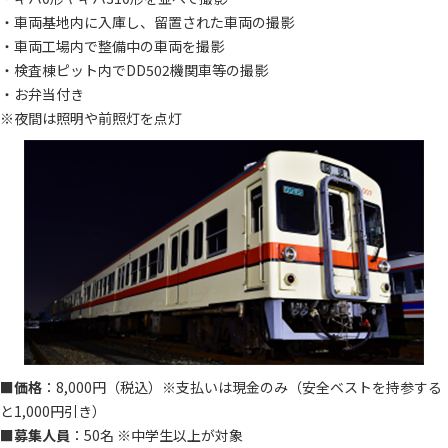
・車両基地内に入庫し、留置された車両の撮影
・車両工場内で整備中の車両を撮影
・検査棟ピット内でDD502機関車等の撮影
・お弁当付き
※夜間は照明や前照灯を点灯
■
価格
：8,000円（税込）※支払いは現金のみ（安全ベストを持参する
と1,000円引き）
■
募集人員
：50名 ※中学生以上が対象