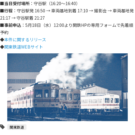
■
当日受付場所
：守谷駅（16:20～16:40）
■
行程
：守谷駅発 16:50 → 車両基地到着 17:10 → 撮影会 → 車両基地発
21:17 → 守谷駅着 21:27
■
事前申込
：5月18日（水）12:00より関鉄HPの専用フォームで先着順
予約
◆
本件に関するリリース
◆
関東鉄道WEBサイト
関東鉄道