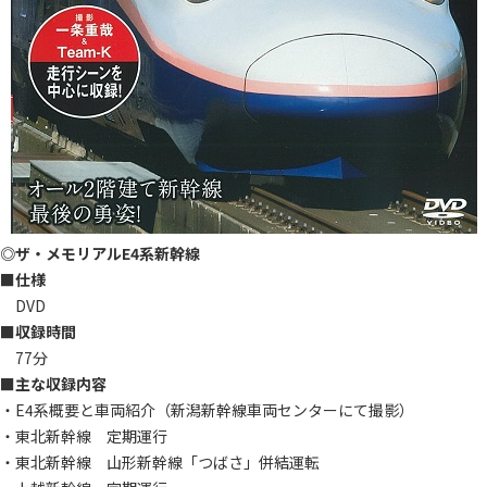
◎ザ・メモリアルE4系新幹線
■
仕様
DVD
■
収録時間
77分
■主な収録内容
・E4系概要と車両紹介（新潟新幹線車両センターにて撮影）
・東北新幹線 定期運行
・東北新幹線 山形新幹線「つばさ」併結運転