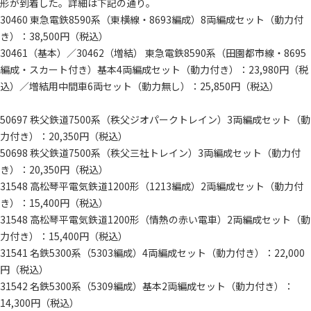
形が到着した。詳細は下記の通り。
30460 東急電鉄8590系（東横線・8693編成）8両編成セット（動力付
き）：38,500円（税込）
30461（基本）／30462（増結） 東急電鉄8590系（田園都市線・8695
編成・スカート付き）基本4両編成セット（動力付き）：23,980円（税
込）／増結用中間車6両セット（動力無し）：25,850円（税込）
50697 秩父鉄道7500系（秩父ジオパークトレイン）3両編成セット（動
力付き）：20,350円（税込）
50698 秩父鉄道7500系（秩父三社トレイン）3両編成セット（動力付
き）：20,350円（税込）
31548 高松琴平電気鉄道1200形（1213編成）2両編成セット（動力付
き）：15,400円（税込）
31548 高松琴平電気鉄道1200形（情熱の赤い電車）2両編成セット（動
力付き）：15,400円（税込）
31541 名鉄5300系（5303編成）4両編成セット（動力付き）：22,000
円（税込）
31542 名鉄5300系（5309編成）基本2両編成セット（動力付き）：
14,300円（税込）