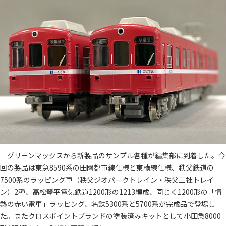
グリーンマックスから新製品のサンプル各種が編集部に到着した。今
回の製品は東急8590系の田園都市線仕様と東横線仕様、秩父鉄道の
7500系のラッピング車（秩父ジオパークトレイン・秩父三社トレイ
ン）2種、高松琴平電気鉄道1200形の1213編成、同じく1200形の「情
熱の赤い電車」ラッピング、名鉄5300系と5700系が完成品で登場し
た。またクロスポイントブランドの塗装済みキットとして小田急8000