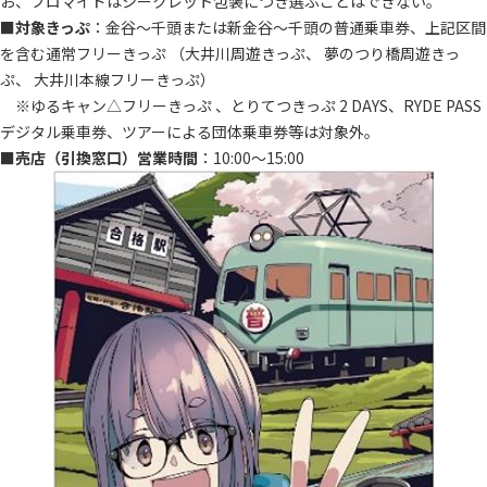
お、ブロマイドはシークレット包装につき選ぶことはできない。
■
対象きっぷ
：金谷～千頭または新金谷～千頭の普通乗車券、上記区間
を含む通常フリーきっぷ （大井川周遊きっぷ、 夢のつり橋周遊きっ
ぷ、 大井川本線フリーきっぷ）
※ゆるキャン△フリーきっぷ 、とりてつきっぷ 2 DAYS、RYDE PASS
デジタル乗車券、ツアーによる団体乗車券等は対象外。
■
売店（引換窓口）営業時間
：10:00～15:00