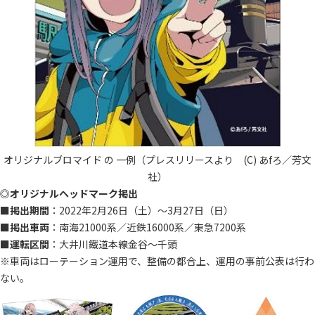
オリジナルブロマイド の 一例（プレスリリースより (C) あfろ／芳文
社）
◎
オリジナルヘッドマーク掲出
■掲出期間
：2022年2月26日（土）～3月27日（日）
■
掲出車両
：南海21000系／近鉄16000系／東急7200系
■
運転区間
：大井川鐵道本線金谷～千頭
※車両はローテーション運用で、整備の都合上、運用の事前公表は行わ
ない。