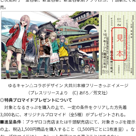
売。
ゆるキャン△コラボデザイン 大井川本線フリーきっぷ イメージ
（プレスリリースより (C) あfろ／芳文社）
◎
特典ブロマイドプレゼントについて
対象となるきっぷを購入の上で、一定の条件をクリアした方先着
3,000名に、オリジナルブロマイド（全5種）がプレゼントされる。
■
進呈条件
：プラザロコ売店または千頭駅売店にて、対象きっぷを提示
の上、税込1,500円商品を購入すること（1,500円ごとに1枚進呈）。な