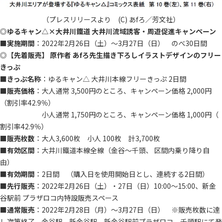
（プレスリリースより (C) あfろ／芳文社）
◎
ゆるキャン△×大井川鐵道 大井川流域誘客・周遊促進キャンペーン
■
実施期間
：2022年2月26日（土）～3月27日（日） のべ30日間
◎
【先着販売】 原作者 あfろ先生描き下ろしイラストデザインのフリー
きっぷ
■
きっぷ名称
：ゆるキャン△ 大井川本線フリーきっぷ 2日間
■
販売価格
：大人通常 3,500円のところ、キャンペーン価格 2,000円
（割引率42.9％）
小人通常 1,750円のところ、キャンペーン価格 1,000円（
割引率42.9％）
■
販売枚数
：大人3,600枚 小人 100枚 計3,700枚
■
有効区間
：大井川鐵道本線全線（金谷～千頭、 区間内乗り降り自
由）
■
有効期間
：2日間 （購入日を使用開始日とし、連続する2日間）
■
先行販売
：2022年2月26日（土）・27日（日）10:00～15:00、新金
谷駅前 プラザロコ内特設販売スペース
■
通常販売
：2022年2月28日（月）～3月27日（日） ※販売枚数に達
し次第終了 金谷駅、新金谷駅、新金谷駅前プラザロコ、千頭駅にて発