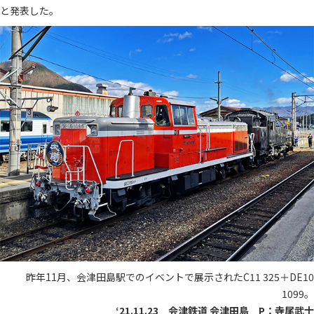
と発表した。
昨年11月、会津田島駅でのイベントで展示されたC11 325＋DE10
1099。
‘21.11.23 会津鉄道 会津田島 P：寺尾武士