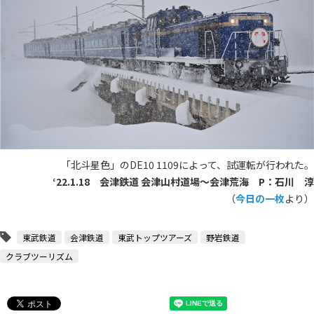
「北斗星色」のDE10 1109によって、試運転が行われた。
‘22.1.18 会津鉄道 会津山村道場〜会津荒海 P：石川 淳
（
今日の一枚
より）
東武鉄道
会津鉄道
東武トップツアーズ
野岩鉄道
クラブツーリズム