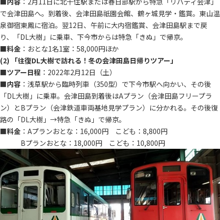
■
内容
：2月11日に北千住駅または春日部駅から特急「リバティ会津」
で会津田島へ。到着後、会津田島祇園会館、鶴ヶ城見学・鑑賞。東山温
泉御宿東鳳に宿泊。翌12日、午前に大内宿鑑賞、会津田島駅まで戻
り、「DL大樹」に乗車、下今市からは特急「きぬ」で帰京。
■
料金
：おとな1名1室：58,000円ほか
(2) 「往復DL大樹で訪れる！冬の会津田島日帰りツアー」
■
ツアー日程
：2022年2月12日（土）
■
内容
：浅草駅から臨時列車（350型）で下今市駅へ向かい、その後
「DL大樹」に乗車。会津田島到着後はAプラン（会津田島フリープラ
ン）とBプラン（会津鉄道車両基地見学プラン）に分かれる。その後復
路の「DL大樹」→特急「きぬ」で帰京。
■
料金
：Aプランおとな：16,000円 こども：8,800円
Bプランおとな：18,000円 こども：10,800円