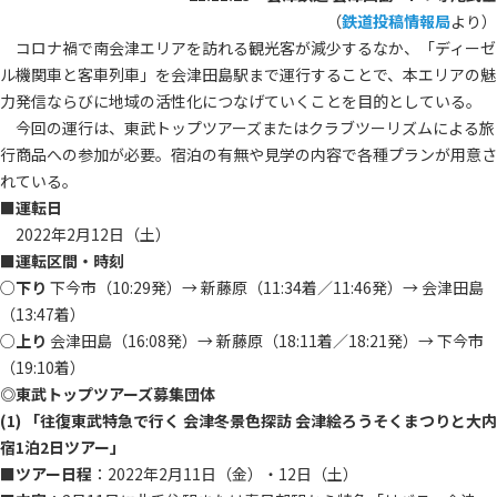
（
鉄道投稿情報局
より）
コロナ禍で南会津エリアを訪れる観光客が減少するなか、「ディーゼ
ル機関車と客車列車」を会津田島駅まで運行することで、本エリアの魅
力発信ならびに地域の活性化につなげていくことを目的としている。
今回の運行は、東武トップツアーズまたはクラブツーリズムによる旅
行商品への参加が必要。宿泊の有無や見学の内容で各種プランが用意さ
れている。
■
運転日
2022年2月12日（土）
■
運転区間・時刻
○
下り
下今市（10:29発）→ 新藤原（11:34着／11:46発）→ 会津田島
（13:47着）
○
上り
会津田島（16:08発）→ 新藤原（18:11着／18:21発）→ 下今市
（19:10着）
◎東武トップツアーズ募集団体
(1) 「往復東武特急で行く 会津冬景色探訪 会津絵ろうそくまつりと大内
宿1泊2日ツアー」
■
ツアー日程
：2022年2月11日（金）・12日（土）