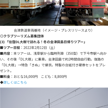
会津鉄道車両基地（イメージ・プレスリリースより）
◎クラブツーリズム募集団体
(3) 「往復DL大樹で訪れる！冬の会津田島日帰りツアー」
■
ツアー日程
：2022年2月12日（土）
■
内容
：本ツアーは、浅草駅から臨時列車（350型）で下今市駅へ向か
い、その後「DL大樹」に乗車。会津田島で約2時間自由行動。復路の
「DL大樹」→特急「きぬ」で帰京。特製の台紙付き硬券セットをプレ
ゼント。
■
料金
：おとな16,000円 こども：8,800円
◆
詳しくはこちら