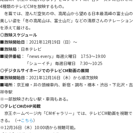
4種類のテレビCMを放映するもの。
冬篇では、澄んだ空気の中、高尾山から望める日本最高峰の富士山の
美しい姿を「冬の高尾山は、富士山だ」などの清原さんのナレーション
を添えて届ける。
◎放映スケジュール
■
放映開始日
：2021年12月19日（日）～
■
放映局
：日本テレビ
■
提供番組
：「news every.」毎週火曜日 17:53～19:00
「シューイチ」 毎週日曜日 7:30～10:25
◎デジタルサイネージでのテレビCM動画の展開
■
放映開始日
：2021年12月16日（木）から順次放映
■
場所
：京王線・井の頭線車内、新宿・調布・橋本・渋谷・下北沢・吉
祥寺駅
※一部放映されない駅・車両もある。
◎テレビCMのHP掲載
京王ホームページ内「CMギャラリー」では、テレビCM動画を視聴で
きる。（→
こちら
）
※12月16日（木）10:00頃から視聴可能。