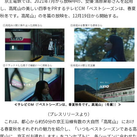
京王電鉄では、2021年7月から放映中の、女優 清原果耶さんを起用
し、高尾山の美しい四季をPRするテレビCM「ベストシーズンは、春夏
秋冬です。高尾山」の冬篇の放映を、12月19日から開始する。
（プレスリリースより）
これは、都心から約50分の京王沿線有数の大自然「高尾山」 におけ
る春夏秋冬それぞれの魅力を紹介し、「いつもベストシーズンである高
尾山に、京王がお連れします」をコンセプトに、各シーズンに合わせた