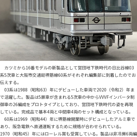
カツミから16番モデルの新製品として営団地下鉄時代の日比谷線03
系5次車と大阪市交通局堺筋線60系がそれぞれ編集部に到着したのでお
伝えする。
03系は1988（昭和63）年にデビューした車両で2020（令和2）年ま
で活躍した。製品は5扉車が含まれる5次車の中からVVVFインバータ制
御車の26編成をプロトタイプとしており、営団地下鉄時代の姿を再現
している。完成品で基本4両と中間車4両のセット構成となっている。
60系は1969（昭和44）年に堺筋線開業時にデビューしたアルミ車で
あり、阪急電鉄へ直通運転するために規格が合わせられている。
1970（昭和45）年にはローレル賞も受賞している。製品は非冷房6両編