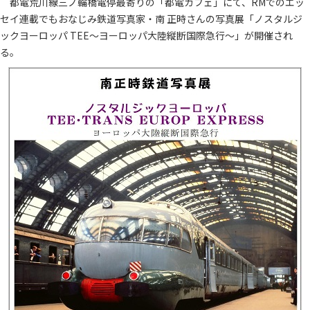
都電荒川線三ノ輪橋電停最寄りの「都電カフェ」にて、RMでのエッ
セイ連載でもおなじみ鉄道写真家・南 正時さんの写真展「ノスタルジ
ックヨーロッパ TEE～ヨーロッパ大陸縦断国際急行～」が開催され
る。