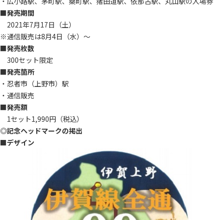
・広小路駅、茅町駅、桑町駅、猪田道駅、依那古駅、丸山駅の入場券
■発売期間
2021年7月17日（土）
※通信販売は8月4日（水）～
■発売枚数
300セット限定
■発売箇所
・忍者市（上野市）駅
・通信販売
■発売額
1セット1,990円（税込）
◎記念ヘッドマークの掲出
■デザイン