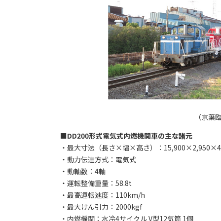
（京葉
■DD200形式電気式内燃機関車の主な諸元
・最大寸法（長さ×幅×高さ）：15,900×2,950×4
・動力伝達方式：電気式
・動軸数：4軸
・運転整備重量：58.8t
・最高運転速度：110km/h
・最大けん引力：2000kgf
・内燃機関：水冷4サイクル V型12気筒 1個