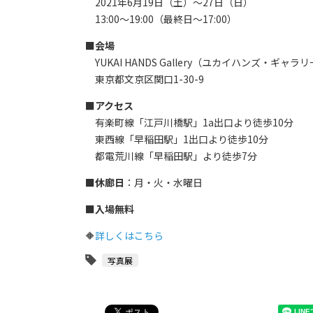
2021年6月19日（土）～27日（日）
13:00～19:00（最終日〜17:00）
■会場
YUKAI HANDS Gallery（ユカイハンズ・ギャラ
東京都文京区関口1-30-9
■アクセス
有楽町線「江戸川橋駅」1a出口より徒歩10分
東西線「早稲田駅」1出口より徒歩10分
都電荒川線「早稲田駅」より徒歩7分
■休廊日
：月・火・水曜日
■入場無料
🔶
詳しくはこちら
写真展