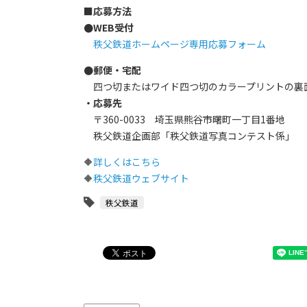
■応募方法
●WEB受付
秩父鉄道ホームページ専用応募フォーム
●郵便・宅配
四つ切またはワイド四つ切のカラープリントの裏
・応募先
〒360-0033 埼玉県熊谷市曙町一丁目1番地
秩父鉄道企画部「秩父鉄道写真コンテスト係」
🔶
詳しくはこちら
🔶
秩父鉄道ウェブサイト
秩父鉄道